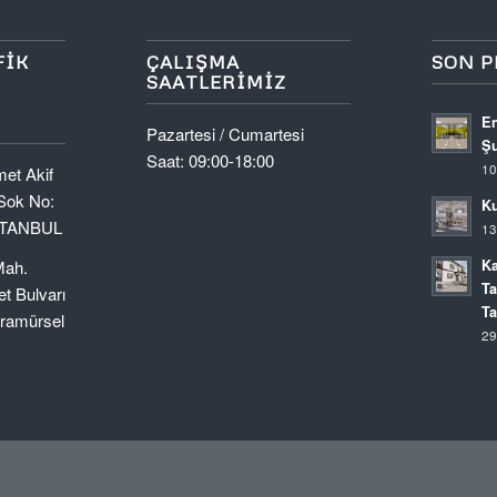
FIK
ÇALIŞMA
SON P
SAATLERIMIZ
En
Pazartesi / Cumartesi
Şu
Saat: 09:00-18:00
10
et Akif
Sok No:
Ku
İSTANBUL
13
Ka
Mah.
Ta
t Bulvarı
Ta
aramürsel
29