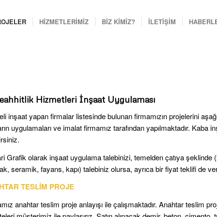
ROJELER
HİZMETLERİMİZ
BİZ KİMİZ?
İLETİŞİM
HABERL
ahhitlik Hizmetleri İnşaat Uygulaması
li inşaat yapan firmalar listesinde bulunan firmamızın projelerini aşağı
arın uygulamaları ve imalat firmamız tarafından yapılmaktadır. Kaba in
irsiniz.
i Grafik olarak inşaat uygulama talebinizi, temelden çatıya şeklinde (
ak, seramik, fayans, kapı) talebiniz olursa, ayrıca bir fiyat teklifi de vere
HTAR TESLİM PROJE
mız anahtar teslim proje anlayışı ile çalışmaktadır. Anahtar teslim p
steleri müşterimiz ile paylaşırız. Satın alınacak demir, beton, çimento,