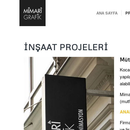
ANA SAYFA
P
INŞAAT PROJELERI
Müte
Kocae
yapıl
alabil
Mimar
(mutf
ANA
Firma
ve li