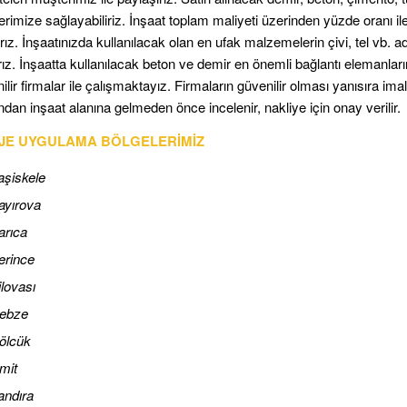
rimize sağlayabiliriz. İnşaat toplam maliyeti üzerinden yüzde oranı il
rız. İnşaatınızda kullanılacak olan en ufak malzemelerin çivi, tel vb. ade
ız. İnşaatta kullanılacak beton ve demir en önemli bağlantı elemanlar
ilir firmalar ile çalışmaktayız. Firmaların güvenilir olması yanısıra im
ından inşaat alanına gelmeden önce incelenir, nakliye için onay verilir.
JE UYGULAMA BÖLGELERİMİZ
aşiskele
ayırova
arıca
erince
lovası
ebze
ölcük
mit
andıra