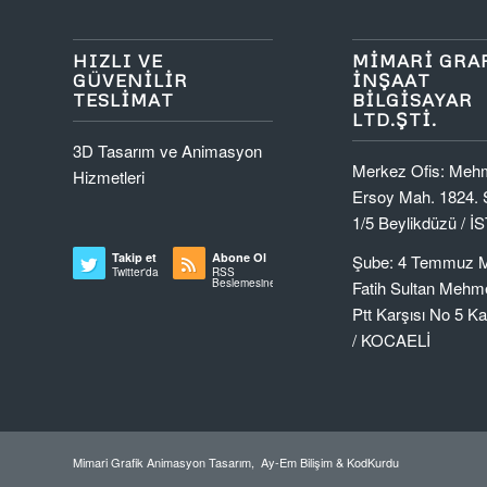
HIZLI VE
MIMARI GRA
GÜVENILIR
İNŞAAT
TESLIMAT
BILGISAYAR
LTD.ŞTI.
3D Tasarım ve Animasyon
Merkez Ofis: Mehm
Hizmetleri
Ersoy Mah. 1824. 
1/5 Beylikdüzü / 
Takip et
Abone Ol
Şube: 4 Temmuz 
Twitter'da
RSS
Beslemesine
Fatih Sultan Mehme
Ptt Karşısı No 5 K
/ KOCAELİ
Mimari Grafik Animasyon Tasarım,
Ay-Em Bilişim & KodKurdu