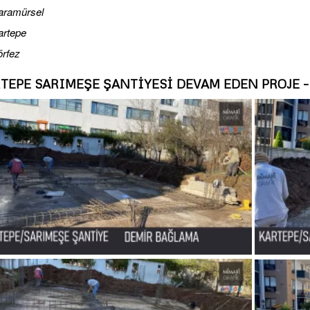
aramürsel
artepe
örfez
TEPE SARIMEŞE ŞANTİYESİ DEVAM EDEN PROJE – 2