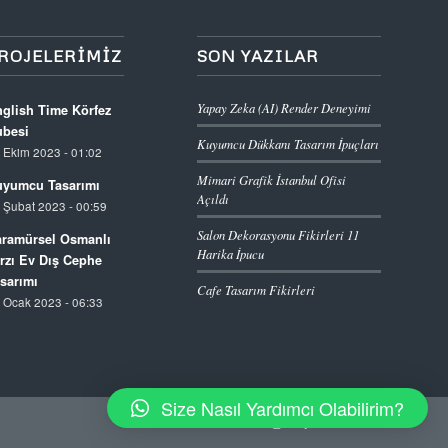
ROJELERIMIZ
SON YAZILAR
Yapay Zeka (AI) Render Deneyimi
glish Time Körfez
besi
Kuyumcu Dükkanı Tasarım İpuçları
 Ekim 2023 - 01:02
Mimari Grafik İstanbul Ofisi
yumcu Tasarımı
Açıldı
 Şubat 2023 - 00:59
Salon Dekorasyonu Fikirleri 11
ramürsel Osmanlı
Harika İpucu
rzı Ev Dış Cephe
sarımı
Cafe Tasarım Fikirleri
 Ocak 2023 - 06:33
Size Nasıl Yardımcı Olabilirim?