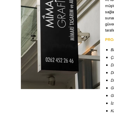
müşte
sağla
sunar
güven
taraf
PRO
B
Ç
D
D
Di
G
G
İz
K