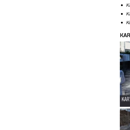
K
K
K
KAR