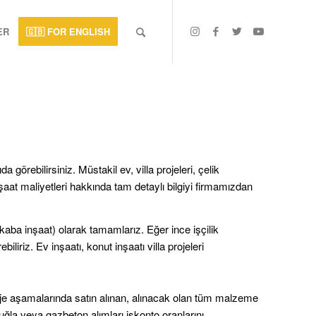
ER
🇬🇧 FOR ENGLISH
da görebilirsiniz.
Müstakil ev, villa projeleri, çelik
şaat maliyetleri hakkında tam detaylı bilgiyi firmamızdan
kaba inşaat) olarak tamamlarız. Eğer ince işçilik
biliriz. Ev inşaatı, konut inşaatı villa projeleri
roje aşamalarında satın alınan, alınacak olan tüm malzeme
 tuğla veya
gazbeton alımları iskonto oranlarını