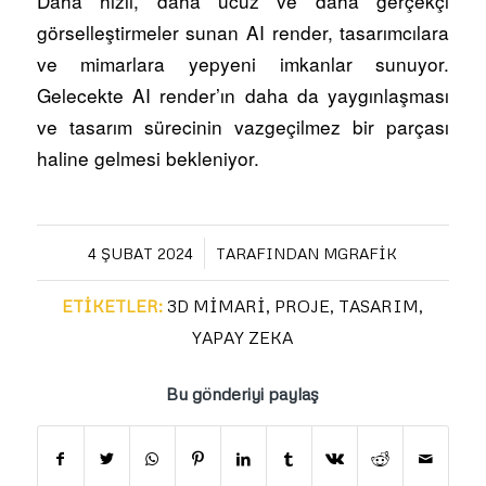
Daha hızlı, daha ucuz ve daha gerçekçi
görselleştirmeler sunan AI render, tasarımcılara
ve mimarlara yepyeni imkanlar sunuyor.
Gelecekte AI render’ın daha da yaygınlaşması
ve tasarım sürecinin vazgeçilmez bir parçası
haline gelmesi bekleniyor.
/
4 ŞUBAT 2024
TARAFINDAN
MGRAFIK
ETIKETLER:
3D MIMARI
,
PROJE
,
TASARIM
,
YAPAY ZEKA
Bu gönderiyi paylaş