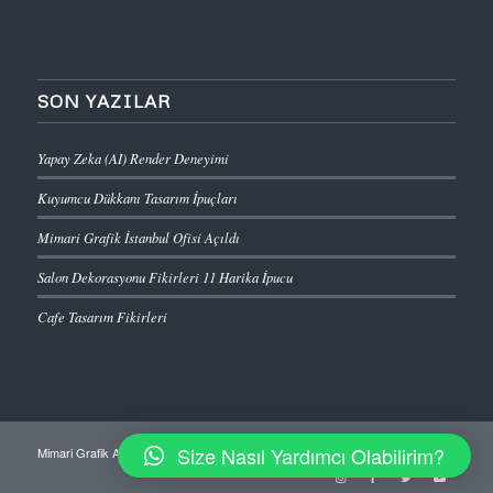
SON YAZILAR
Yapay Zeka (AI) Render Deneyimi
Kuyumcu Dükkanı Tasarım İpuçları
Mimari Grafik İstanbul Ofisi Açıldı
Salon Dekorasyonu Fikirleri 11 Harika İpucu
Cafe Tasarım Fikirleri
Size Nasıl Yardımcı Olabilirim?
Mimari Grafik Animasyon Tasarım,
Ay-Em Bilişim & KodKurdu