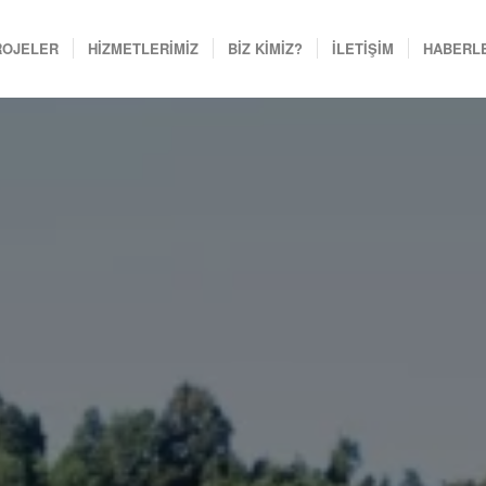
ROJELER
HİZMETLERİMİZ
BİZ KİMİZ?
İLETİŞİM
HABERL