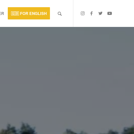
ER
🇬🇧 FOR ENGLISH