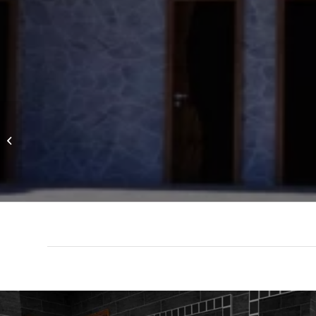
Başiskele Sanayi
Dükkanı