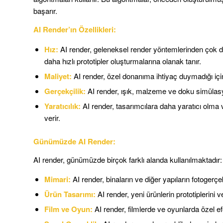
başarır.
AI Render’ın Özellikleri:
Hız:
AI render, geleneksel render yöntemlerinden çok da
daha hızlı prototipler oluşturmalarına olanak tanır.
Maliyet:
AI render, özel donanıma ihtiyaç duymadığı iç
Gerçekçilik:
AI render, ışık, malzeme ve doku simülas
Yaratıcılık:
AI render, tasarımcılara daha yaratıcı olm
verir.
Günümüzde AI Render:
AI render, günümüzde birçok farklı alanda kullanılmaktadır:
Mimari:
AI render, binaların ve diğer yapıların fotogerçek
Ürün Tasarımı:
AI render, yeni ürünlerin prototiplerini v
Film ve Oyun:
AI render, filmlerde ve oyunlarda özel efe