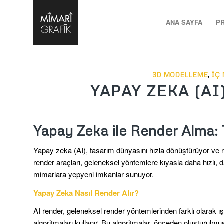
ANA SAYFA
P
3D MODELLEME
,
İÇ
YAPAY ZEKA (A
Yapay Zeka ile Render Alma:
Yapay zeka (AI), tasarım dünyasını hızla dönüştürüyor ve r
render araçları, geleneksel yöntemlere kıyasla daha hızlı,
mimarlara yepyeni imkanlar sunuyor.
Yapay Zeka Nasıl Render Alır?
AI render, geleneksel render yöntemlerinden farklı olarak ı
algoritmaları kullanır. Bu algoritmalar, önceden oluşturul