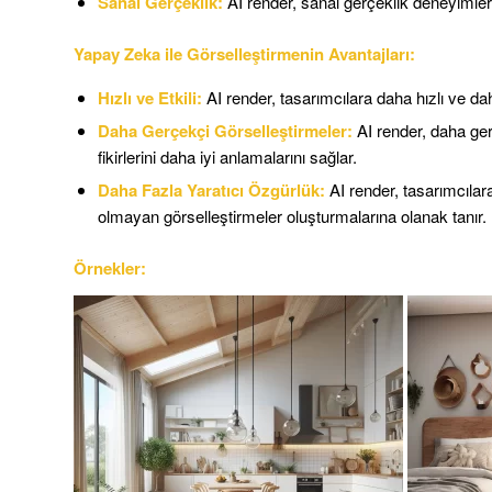
Sanal Gerçeklik:
AI render, sanal gerçeklik deneyimleri 
Yapay Zeka ile Görselleştirmenin Avantajları:
Hızlı ve Etkili:
AI render, tasarımcılara daha hızlı ve dah
Daha Gerçekçi Görselleştirmeler:
AI render, daha ger
fikirlerini daha iyi anlamalarını sağlar.
Daha Fazla Yaratıcı Özgürlük:
AI render, tasarımcıla
olmayan görselleştirmeler oluşturmalarına olanak tanır.
Örnekler: