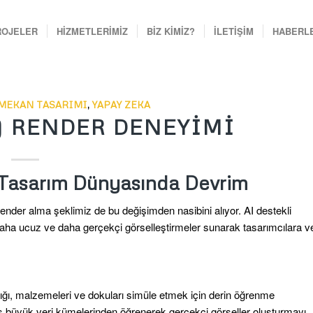
ROJELER
HİZMETLERİMİZ
BİZ KİMİZ?
İLETİŞİM
HABERL
 MEKAN TASARIMI
,
YAPAY ZEKA
I) RENDER DENEYIMI
 Tasarım Dünyasında Devrim
ender alma şeklimiz de bu değişimden nasibini alıyor. AI destekli
 daha ucuz ve daha gerçekçi görselleştirmeler sunarak tasarımcılara v
şığı, malzemeleri ve dokuları simüle etmek için derin öğrenme
muş büyük veri kümelerinden öğrenerek gerçekçi görseller oluşturmayı